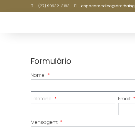
(27) 99932-3163
espacomedico@drathaisg
Formulário
Nome:
Telefone:
Email:
Mensagem: